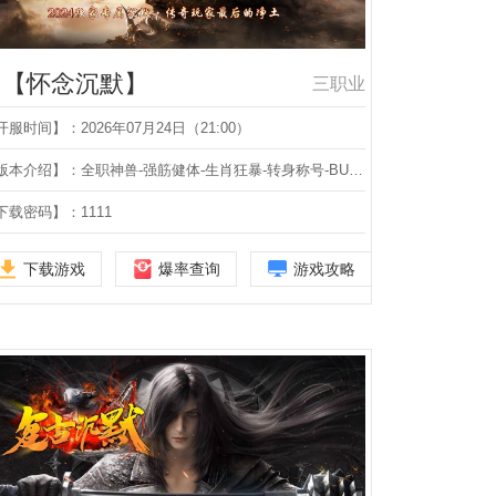
【怀念沉默】
三职业
开服时间】：2026年07月24日（21:00）
【版本介绍】：全职神兽-强筋健体-生肖狂暴-转身称号-BUFF鉴定-终极熔炼-兑换属性-仙魔大劫-第三大陆-三职业-
下载密码】：1111
下载游戏
爆率查询
游戏攻略