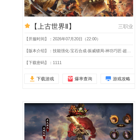
【上古世界Ⅱ】
三职业
【开服时间】：2026年07月20日（22:00）
【版本介绍】：技能强化-宝石合成-振威镖局-神功巧匠-超神皮肤-阴阳锻造-魔罗遗体-第五大陆-
【下载密码】：1111
下载游戏
爆率查询
游戏攻略