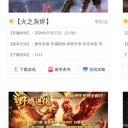
【火之灰烬】
单职业
【开服时间】：2026年07月27日（21:00）
【
【版本介绍】：微变攻速-专属剧情-神兽护体-珍宝掉落-等级称号-天命抽卡-无限刀-狂暴沙捐-仙魔之力-第五大陆-单职业
【下载密码】：1111
【
下载游戏
爆率查询
游戏攻略