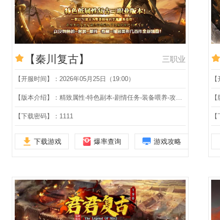
【秦川复古】
三职业
【开服时间】：2026年05月25日（19:00）
【
【版本介绍】：精致属性-特色副本-剧情任务-装备喂养-攻速押镖-狂暴爵位-至尊骰王-三职业
【下载密码】：1111
【
下载游戏
爆率查询
游戏攻略