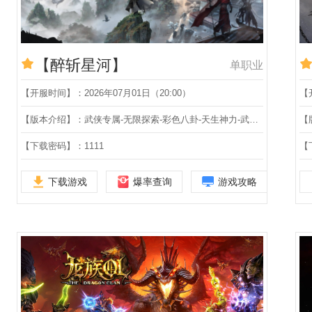
【醉斩星河】
单职业
【开服时间】：2026年07月01日（20:00）
【
【版本介绍】：武侠专属-无限探索-彩色八卦-天生神力-武道特殊-天罡秘宝-绝世神兵-身世之谜-第五大陆-单职业
【下载密码】：1111
【
下载游戏
爆率查询
游戏攻略