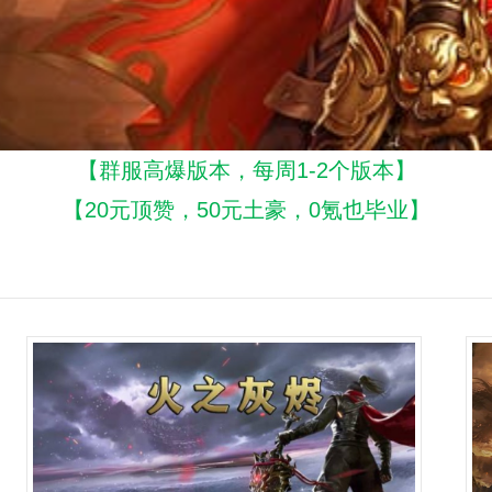
【群服高爆版本，每周1-2个版本】
【20元顶赞，50元土豪，0氪也毕业】