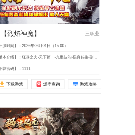
【烈焰神魔】
三职业
开服时间】：2026年06月01日（15:00）
【版本介绍】：狂暴之力-天下第一-九重技能-强身转生-副本铭文-宠物时装-九层妖塔-剑甲洗练-星星转移-碎片之地-三职业
下载密码】：1111
下载游戏
爆率查询
游戏攻略